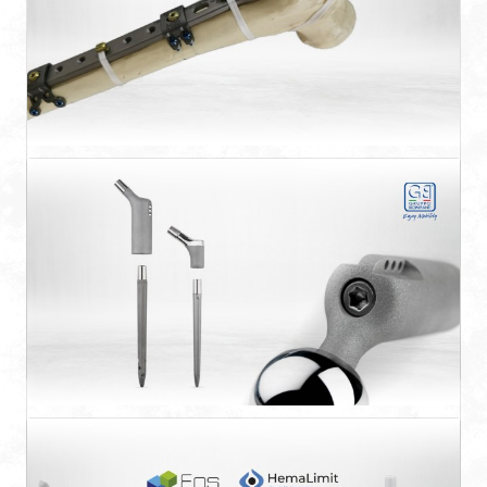
Soporte Periprotésico
Sistema revolucionario en fracturas segmentarias
de huesos ...
SMR Resection