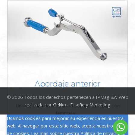
Banda De Cerclaje
Sistema revolucionario en fracturas segmentarias
de huesos ...
Abordaje anterior
© 2026 Todos los derechos pertenecen a IPMag S.A. Web
realizada por
Gekko - Diseño y Marketing
Una variedad de instrumentos para la preparación
femoral y ...
Usamos cookies para mejorar su experiencia en nuestra
web. Al navegar por este sitio web, acepta nuestro uso
de cookies. Lea más sobre nuestra
Política de privacidad
.